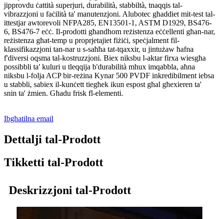
jipprovdu ċattità superjuri, durabilità, stabbiltà, tnaqqis tal-
vibrazzjoni u faċilità ta' manutenzjoni. Alubotec għaddiet mit-test tal-
ittestjar awtorevoli NFPA285, EN13501-1, ASTM D1929, BS476-
6, BS476-7 eċċ. Il-prodotti għandhom reżistenza eċċellenti għan-nar,
reżistenza għat-temp u proprjetajiet fiżiċi, speċjalment fil-
klassifikazzjoni tan-nar u s-saħħa tat-tqaxxir, u jintużaw ħafna
f'diversi oqsma tal-kostruzzjoni. Biex niksbu l-aktar firxa wiesgħa
possibbli ta' kuluri u tleqqija b'durabilità mhux imqabbla, aħna
niksbu l-folja ACP bir-reżina Kynar 500 PVDF inkredibilment iebsa
u stabbli, sabiex il-kunċett tiegħek ikun espost għal għexieren ta'
snin ta' żmien. Għadu frisk fl-elementi.
Ibgħatilna email
Dettalji tal-Prodott
Tikketti tal-Prodott
Deskrizzjoni tal-Prodott