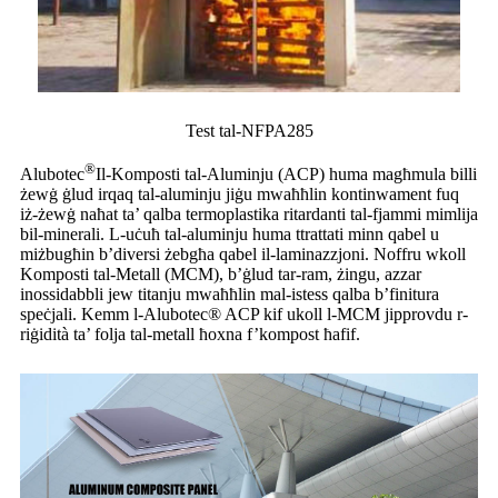
Test tal-NFPA285
®
Alubotec
Il-Komposti tal-Aluminju (ACP) huma magħmula billi
żewġ ġlud irqaq tal-aluminju jiġu mwaħħlin kontinwament fuq
iż-żewġ naħat ta’ qalba termoplastika ritardanti tal-fjammi mimlija
bil-minerali. L-uċuħ tal-aluminju huma ttrattati minn qabel u
miżbugħin b’diversi żebgħa qabel il-laminazzjoni. Noffru wkoll
Komposti tal-Metall (MCM), b’ġlud tar-ram, żingu, azzar
inossidabbli jew titanju mwaħħlin mal-istess qalba b’finitura
speċjali. Kemm l-Alubotec® ACP ​​kif ukoll l-MCM jipprovdu r-
riġidità ta’ folja tal-metall ħoxna f’kompost ħafif.