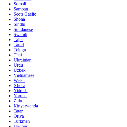
Somali
Samoan
Scots Gaelic
Shona
Sindhi
Sundanese
Swahili
Tajik
Tamil
Telugu
Thai
Ukrainian
Urdu
Uzbek
Vietnamese
Welsh
Xhosa
Yiddish
Yoruba
Zulu
Kinyarwanda
Tatar
Oriya
Turkmen
Uyghur