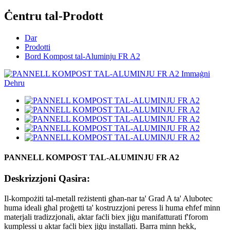
Ċentru tal-Prodott
Dar
Prodotti
Bord Kompost tal-Aluminju FR A2
PANNELL KOMPOST TAL-ALUMINJU FR A2
Deskrizzjoni Qasira:
Il-kompożiti tal-metall reżistenti għan-nar ta' Grad A ta' Alubotec
huma ideali għal proġetti ta' kostruzzjoni peress li huma eħfef minn
materjali tradizzjonali, aktar faċli biex jiġu manifatturati f'forom
kumplessi u aktar faċli biex jiġu installati. Barra minn hekk,