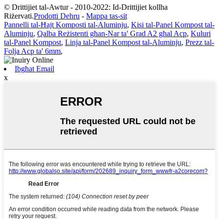
© Drittijiet tal-Awtur - 2010-2022: Id-Drittijiet kollha
Riżervati.
Prodotti Dehru
-
Mappa tas-sit
Pannelli tal-Ħajt Komposti tal-Aluminju
,
Kisi tal-Panel Kompost tal-
Aluminju
,
Qalba Reżistenti għan-Nar ta' Grad A2 għal Acp
,
Kuluri
tal-Panel Kompost
,
Linja tal-Panel Kompost tal-Aluminju
,
Prezz tal-
Folja Acp ta' 6mm
,
Ibgħat Email
x