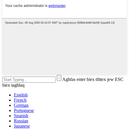
Agħfas enter biex tfittex jew ESC
biex tagħlaq
English
French
German
Portuguese
Spanish
Russian
Japanese