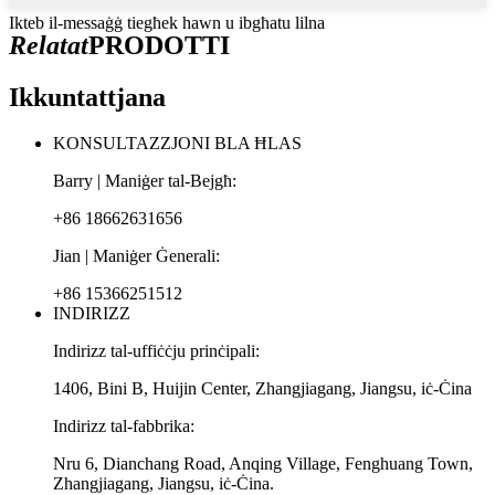
Ikteb il-messaġġ tiegħek hawn u ibgħatu lilna
Relatat
PRODOTTI
Ikkuntattjana
KONSULTAZZJONI BLA ĦLAS
Barry | Maniġer tal-Bejgħ:
+86 18662631656
Jian | Maniġer Ġenerali:
+86 15366251512
INDIRIZZ
Indirizz tal-uffiċċju prinċipali:
1406, Bini B, Huijin Center, Zhangjiagang, Jiangsu, iċ-Ċina
Indirizz tal-fabbrika:
Nru 6, Dianchang Road, Anqing Village, Fenghuang Town,
Zhangjiagang, Jiangsu, iċ-Ċina.