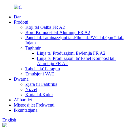
Dar
Prodotti
Kojl tal-Qalba FR A2
Bord Kompost tal-Aluminju FR A2
Panel tal-Laminazzjoni tal-Film tal-PVC tal-Qamħ tal-
Injam
Tagħmir
Linja ta' Produzzjoni Ewlenija FR A2
Linja ta' Produzzjoni ta' Panel Kompost tal-
Aluminju FR A2
Tabella ta' Paragun
Emulsjoni VAE
Dwarna
Żjara fil-Fabbrika
Niżżel
Karta tal-Kulur
Aħbarijiet
Mistoqsijiet Frekwenti
Ikkuntattjana
English