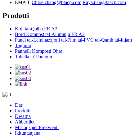
EMAIL
Chloe.zhang@btacp.com
Raya.tian@btacp.com
Prodotti
Kojl tal-Qalba FR A2
Bord Kompost tal-Aluminju FR A2
Panel tal-Laminazzjoni tal-Film tal-PVC tal-Qamħ tal-Injam
Tagħmir
Pannelli Komposti Oħra
Tabella ta' Paragun
Dar
Prodotti
Dwarna
Aħbarijiet
Mistoqsijiet Frekwenti
Ikkuntattjana