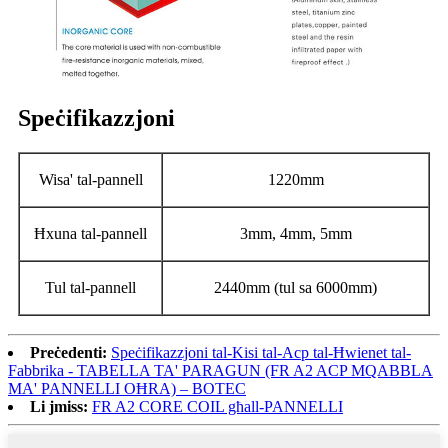
Speċifikazzjoni
Wisa' tal-pannell
1220mm
Ħxuna tal-pannell
3mm, 4mm, 5mm
Tul tal-pannell
2440mm (tul sa 6000mm)
Preċedenti:
Speċifikazzjoni tal-Kisi tal-Acp tal-Ħwienet tal-
Fabbrika - TABELLA TA' PARAGUN (FR A2 ACP MQABBLA
MA' PANNELLI OĦRA) – BOTEC
Li jmiss:
FR A2 CORE COIL għall-PANNELLI