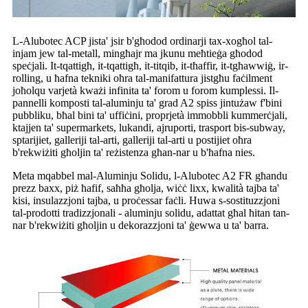
L-Alubotec ACP jista' jsir b'għodod ordinarji tax-xogħol tal-
injam jew tal-metall, mingħajr ma jkunu meħtieġa għodod
speċjali. It-tqattigħ, it-tqattigħ, it-titqib, it-tħaffir, it-tgħawwiġ, ir-
rolling, u ħafna tekniki oħra tal-manifattura jistgħu faċilment
joħolqu varjetà kważi infinita ta' forom u forom kumplessi. Il-
pannelli komposti tal-aluminju ta' grad A2 spiss jintużaw f'bini
pubbliku, bħal bini ta' uffiċini, proprjetà immobbli kummerċjali,
ktajjen ta' supermarkets, lukandi, ajruporti, trasport bis-subway,
sptarijiet, galleriji tal-arti, galleriji tal-arti u postijiet oħra
b'rekwiżiti għoljin ta' reżistenza għan-nar u b'ħafna nies.
Meta mqabbel mal-Aluminju Solidu, l-Alubotec A2 FR għandu
prezz baxx, piż ħafif, saħħa għolja, wiċċ lixx, kwalità tajba ta'
kisi, insulazzjoni tajba, u proċessar faċli. Huwa s-sostituzzjoni
tal-prodotti tradizzjonali - aluminju solidu, adattat għal ħitan tan-
nar b'rekwiżiti għoljin u dekorazzjoni ta' ġewwa u ta' barra.