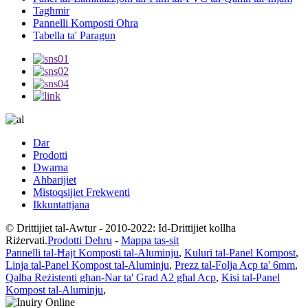
Tagħmir
Pannelli Komposti Oħra
Tabella ta' Paragun
Dar
Prodotti
Dwarna
Aħbarijiet
Mistoqsijiet Frekwenti
Ikkuntattjana
© Drittijiet tal-Awtur - 2010-2022: Id-Drittijiet kollha
Riżervati.
Prodotti Dehru
-
Mappa tas-sit
Pannelli tal-Ħajt Komposti tal-Aluminju
,
Kuluri tal-Panel Kompost
,
Linja tal-Panel Kompost tal-Aluminju
,
Prezz tal-Folja Acp ta' 6mm
,
Qalba Reżistenti għan-Nar ta' Grad A2 għal Acp
,
Kisi tal-Panel
Kompost tal-Aluminju
,