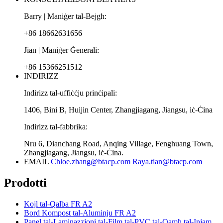
Barry | Maniġer tal-Bejgħ:
+86 18662631656
Jian | Maniġer Ġenerali:
+86 15366251512
INDIRIZZ
Indirizz tal-uffiċċju prinċipali:
1406, Bini B, Huijin Center, Zhangjiagang, Jiangsu, iċ-Ċina
Indirizz tal-fabbrika:
Nru 6, Dianchang Road, Anqing Village, Fenghuang Town,
Zhangjiagang, Jiangsu, iċ-Ċina.
EMAIL
Chloe.zhang@btacp.com
Raya.tian@btacp.com
Prodotti
Kojl tal-Qalba FR A2
Bord Kompost tal-Aluminju FR A2
Panel tal-Laminazzjoni tal-Film tal-PVC tal-Qamħ tal-Injam