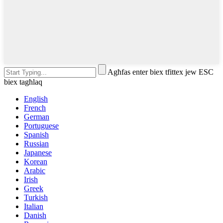
Agħfas enter biex tfittex jew ESC
biex tagħlaq
English
French
German
Portuguese
Spanish
Russian
Japanese
Korean
Arabic
Irish
Greek
Turkish
Italian
Danish