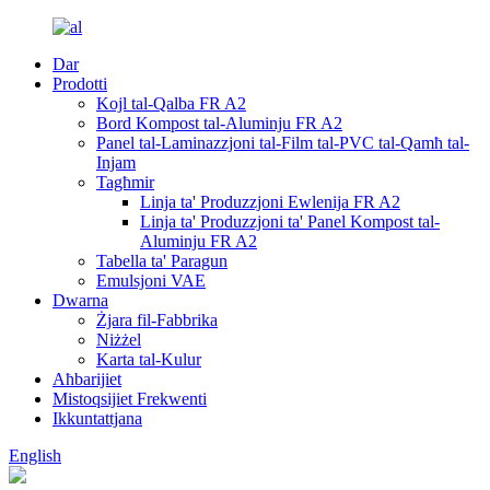
Dar
Prodotti
Kojl tal-Qalba FR A2
Bord Kompost tal-Aluminju FR A2
Panel tal-Laminazzjoni tal-Film tal-PVC tal-Qamħ tal-
Injam
Tagħmir
Linja ta' Produzzjoni Ewlenija FR A2
Linja ta' Produzzjoni ta' Panel Kompost tal-
Aluminju FR A2
Tabella ta' Paragun
Emulsjoni VAE
Dwarna
Żjara fil-Fabbrika
Niżżel
Karta tal-Kulur
Aħbarijiet
Mistoqsijiet Frekwenti
Ikkuntattjana
English