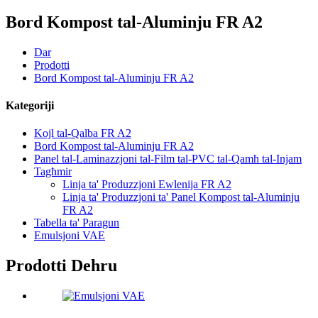
Bord Kompost tal-Aluminju FR A2
Dar
Prodotti
Bord Kompost tal-Aluminju FR A2
Kategoriji
Kojl tal-Qalba FR A2
Bord Kompost tal-Aluminju FR A2
Panel tal-Laminazzjoni tal-Film tal-PVC tal-Qamħ tal-Injam
Tagħmir
Linja ta' Produzzjoni Ewlenija FR A2
Linja ta' Produzzjoni ta' Panel Kompost tal-Aluminju
FR A2
Tabella ta' Paragun
Emulsjoni VAE
Prodotti Dehru