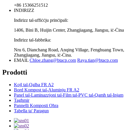
+86 15366251512
INDIRIZZ
Indirizz tal-uffiċċju prinċipali:
1406, Bini B, Huijin Center, Zhangjiagang, Jiangsu, iċ-Ċina
Indirizz tal-fabbrika:
Nru 6, Dianchang Road, Anqing Village, Fenghuang Town,
Zhangjiagang, Jiangsu, iċ-Ċina.
EMAIL
Chloe.zhang@btacp.com
Raya.tian@btacp.com
Prodotti
Kojl tal-Qalba FR A2
Bord Kompost tal-Aluminju FR A2
Panel tal-Laminazzjoni tal-Film tal-PVC tal-Qamħ tal-Injam
Tagħmir
Pannelli Komposti Oħra
Tabella ta' Paragun