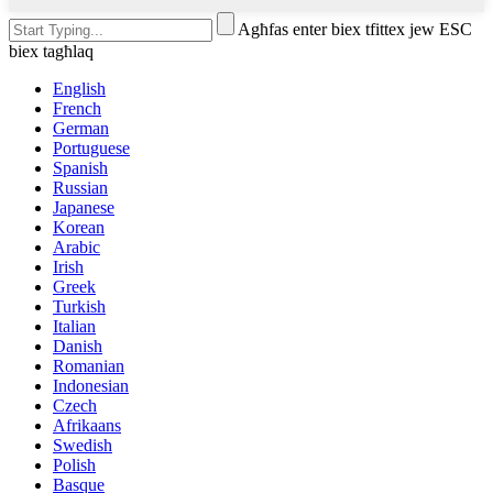
Agħfas enter biex tfittex jew ESC
biex tagħlaq
English
French
German
Portuguese
Spanish
Russian
Japanese
Korean
Arabic
Irish
Greek
Turkish
Italian
Danish
Romanian
Indonesian
Czech
Afrikaans
Swedish
Polish
Basque