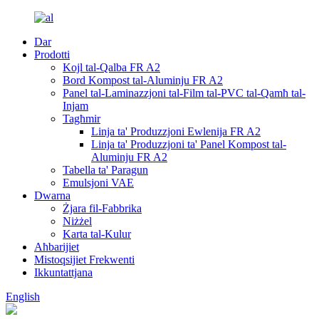
Dar
Prodotti
Kojl tal-Qalba FR A2
Bord Kompost tal-Aluminju FR A2
Panel tal-Laminazzjoni tal-Film tal-PVC tal-Qamħ tal-
Injam
Tagħmir
Linja ta' Produzzjoni Ewlenija FR A2
Linja ta' Produzzjoni ta' Panel Kompost tal-
Aluminju FR A2
Tabella ta' Paragun
Emulsjoni VAE
Dwarna
Żjara fil-Fabbrika
Niżżel
Karta tal-Kulur
Aħbarijiet
Mistoqsijiet Frekwenti
Ikkuntattjana
English