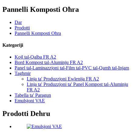
Pannelli Komposti Oħra
Dar
Prodotti
Pannelli Komposti Oħra
Kategoriji
Kojl tal-Qalba FR A2
Bord Kompost tal-Aluminju FR A2
Panel tal-Laminazzjoni tal-Film tal-PVC tal-Qamħ tal-Injam
Tagħmir
Linja ta' Produzzjoni Ewlenija FR A2
Linja ta' Produzzjoni ta' Panel Kompost tal-Aluminju
FR A2
Tabella ta' Paragun
Emulsjoni VAE
Prodotti Dehru