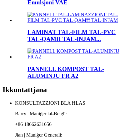
Emulsjoni VAE
LAMINAT TAL-FILM TAL-PVC
TAL-QAMĦ TAL-INJAM...
PANNELL KOMPOST TAL-
ALUMINJU FR A2
Ikkuntattjana
KONSULTAZZJONI BLA ĦLAS
Barry | Maniġer tal-Bejgħ:
+86 18662631656
Jian | Maniġer Ġenerali: