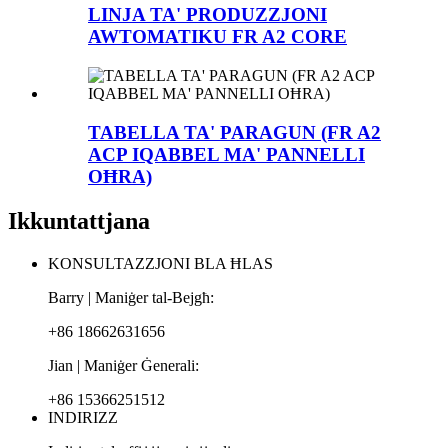
LINJA TA' PRODUZZJONI
AWTOMATIKU FR A2 CORE
TABELLA TA' PARAGUN (FR A2
ACP IQABBEL MA' PANNELLI
OĦRA)
Ikkuntattjana
KONSULTAZZJONI BLA ĦLAS
Barry | Maniġer tal-Bejgħ:
+86 18662631656
Jian | Maniġer Ġenerali:
+86 15366251512
INDIRIZZ