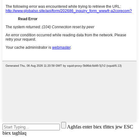
Agħfas enter biex tfittex jew ESC
biex tagħlaq