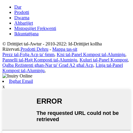
Dar
Prodotti
Dwarna
Aħbarijiet
Mistoqsijiet Frekwenti
Ikkuntattjana
© Drittijiet tal-Awtur - 2010-2022: Id-Drittijiet kollha
Riżervati.
Prodotti Dehru
-
Mappa tas-sit
Prezz tal-Folja Acp ta' 6mm
,
Kisi tal-Panel Kompost tal-Aluminju
,
Pannelli tal-Ħajt Komposti tal-Aluminju
,
Kuluri tal-Panel Kompost
,
Qalba Reżistenti għan-Nar ta' Grad A2 għal Acp
,
Linja tal-Panel
Kompost tal-Aluminju
,
Ibgħat Email
x