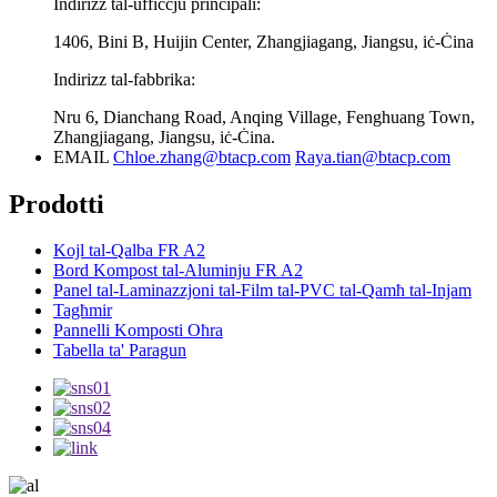
Indirizz tal-uffiċċju prinċipali:
1406, Bini B, Huijin Center, Zhangjiagang, Jiangsu, iċ-Ċina
Indirizz tal-fabbrika:
Nru 6, Dianchang Road, Anqing Village, Fenghuang Town,
Zhangjiagang, Jiangsu, iċ-Ċina.
EMAIL
Chloe.zhang@btacp.com
Raya.tian@btacp.com
Prodotti
Kojl tal-Qalba FR A2
Bord Kompost tal-Aluminju FR A2
Panel tal-Laminazzjoni tal-Film tal-PVC tal-Qamħ tal-Injam
Tagħmir
Pannelli Komposti Oħra
Tabella ta' Paragun