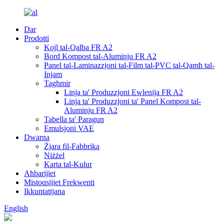
Dar
Prodotti
Kojl tal-Qalba FR A2
Bord Kompost tal-Aluminju FR A2
Panel tal-Laminazzjoni tal-Film tal-PVC tal-Qamħ tal-
Injam
Tagħmir
Linja ta' Produzzjoni Ewlenija FR A2
Linja ta' Produzzjoni ta' Panel Kompost tal-
Aluminju FR A2
Tabella ta' Paragun
Emulsjoni VAE
Dwarna
Żjara fil-Fabbrika
Niżżel
Karta tal-Kulur
Aħbarijiet
Mistoqsijiet Frekwenti
Ikkuntattjana
English