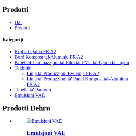
Prodotti
Dar
Prodotti
Kategoriji
Kojl tal-Qalba FR A2
Bord Kompost tal-Aluminju FR A2
Panel tal-Laminazzjoni tal-Film tal-PVC tal-Qamħ tal-Injam
Tagħmir
Linja ta' Produzzjoni Ewlenija FR A2
Linja ta' Produzzjoni ta' Panel Kompost tal-Aluminju
FR A2
Tabella ta' Paragun
Emulsjoni VAE
Prodotti Dehru
Emulsjoni VAE