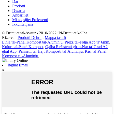
Dar
Prodotti
Dwarna
Aħbarijiet
Mistoqsijiet Frekwenti
Ikkuntattjana
© Drittijiet tal-Awtur - 2010-2022: Id-Drittijiet kollha
Riżervati.
Prodotti Dehru
-
Mappa tas-sit
Linja tal-Panel Kompost tal-Aluminju
,
Prezz tal-Folja Acp ta' 6mm
,
Kuluri tal-Panel Kompost
,
Qalba Reżistenti għan-Nar ta' Grad A2
għal Acp
,
Pannelli tal-Ħajt Komposti tal-Aluminju
,
Kisi tal-Panel
Kompost tal-Aluminju
,
Ibgħat Email
x