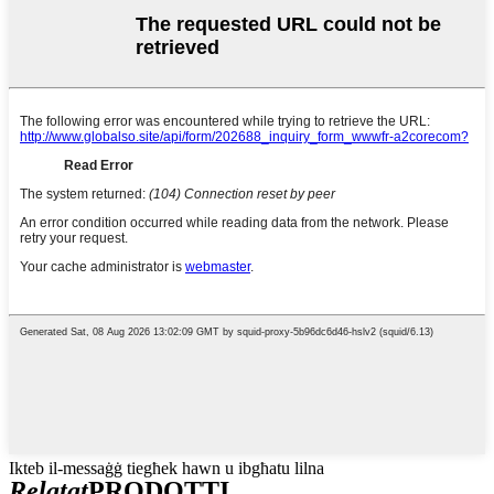
Ikteb il-messaġġ tiegħek hawn u ibgħatu lilna
Relatat
PRODOTTI