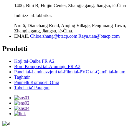
1406, Bini B, Huijin Center, Zhangjiagang, Jiangsu, iċ-Ċina
Indirizz tal-fabbrika:
Nru 6, Dianchang Road, Anqing Village, Fenghuang Town,
Zhangjiagang, Jiangsu, iċ-Ċina.
EMAIL
Chloe.zhang@btacp.com
Raya.tian@btacp.com
Prodotti
Kojl tal-Qalba FR A2
Bord Kompost tal-Aluminju FR A2
Panel tal-Laminazzjoni tal-Film tal-PVC tal-Qamħ tal-Injam
Tagħmir
Pannelli Komposti Oħra
Tabella ta' Paragun