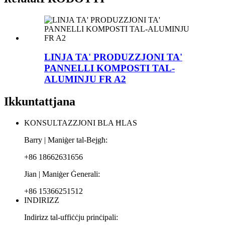
LINJA TA' PRODUZZJONI TA'
PANNELLI KOMPOSTI TAL-
ALUMINJU FR A2
Ikkuntattjana
KONSULTAZZJONI BLA ĦLAS
Barry | Maniġer tal-Bejgħ:
+86 18662631656
Jian | Maniġer Ġenerali:
+86 15366251512
INDIRIZZ
Indirizz tal-uffiċċju prinċipali: