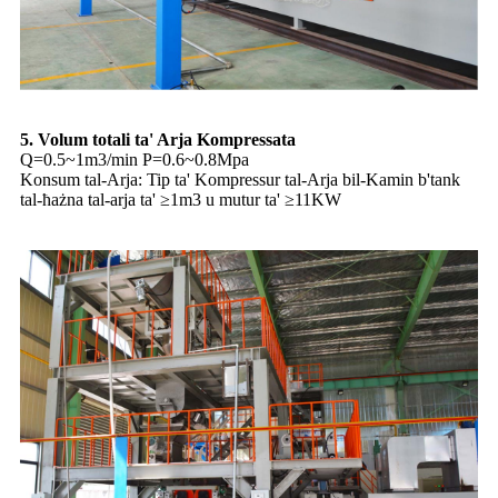
5. Volum totali ta' Arja Kompressata
Q=0.5~1m3/min P=0.6~0.8Mpa
Konsum tal-Arja: Tip ta' Kompressur tal-Arja bil-Kamin b'tank
tal-ħażna tal-arja ta' ≥1m3 u mutur ta' ≥11KW