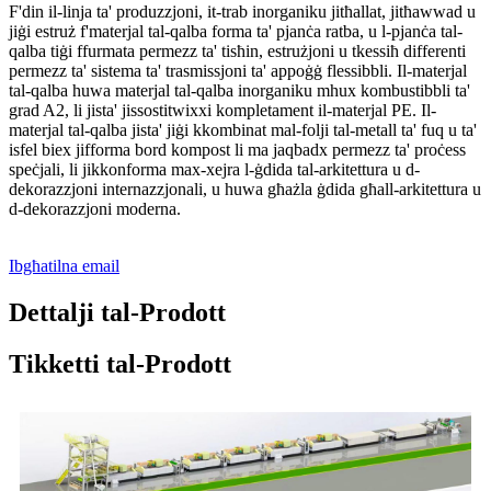
F'din il-linja ta' produzzjoni, it-trab inorganiku jitħallat, jitħawwad u
jiġi estruż f'materjal tal-qalba forma ta' pjanċa ratba, u l-pjanċa tal-
qalba tiġi ffurmata permezz ta' tisħin, estrużjoni u tkessiħ differenti
permezz ta' sistema ta' trasmissjoni ta' appoġġ flessibbli. Il-materjal
tal-qalba huwa materjal tal-qalba inorganiku mhux kombustibbli ta'
grad A2, li jista' jissostitwixxi kompletament il-materjal PE. Il-
materjal tal-qalba jista' jiġi kkombinat mal-folji tal-metall ta' fuq u ta'
isfel biex jifforma bord kompost li ma jaqbadx permezz ta' proċess
speċjali, li jikkonforma max-xejra l-ġdida tal-arkitettura u d-
dekorazzjoni internazzjonali, u huwa għażla ġdida għall-arkitettura u
d-dekorazzjoni moderna.
Ibgħatilna email
Dettalji tal-Prodott
Tikketti tal-Prodott