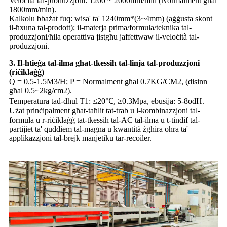
Veloċità tal-produzzjoni: 1200 ~ 2000mm/min (Normalment għal
1800mm/min).
Kalkolu bbażat fuq: wisa' ta' 1240mm*(3~4mm) (aġġusta skont
il-ħxuna tal-prodott); il-materja prima/formula/teknika tal-
produzzjoni/ħila operattiva jistgħu jaffettwaw il-veloċità tal-
produzzjoni.
3. Il-ħtieġa tal-ilma għat-tkessiħ tal-linja tal-produzzjoni
(riċiklaġġ)
Q = 0.5-1.5M3/H; P = Normalment għal 0.7KG/CM2, (disinn
għal 0.5~2kg/cm2).
Temperatura tad-dħul T1: ≤20℃, ≥0.3Mpa, ebusija: 5-8odH.
Użat prinċipalment għat-taħlit tat-trab u l-kombinazzjoni tal-
formula u r-riċiklaġġ tat-tkessiħ tal-AC tal-ilma u t-tindif tal-
partijiet ta' quddiem tal-magna u kwantità żgħira oħra ta'
applikazzjoni tal-brejk manjetiku tar-recoiler.