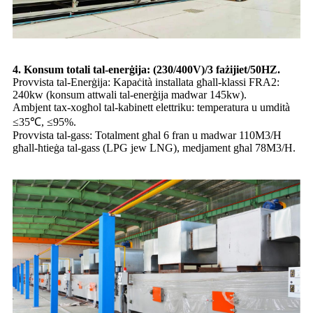
4. Konsum totali tal-enerġija: (230/400V)/3 fażijiet/50HZ.
Provvista tal-Enerġija: Kapaċità installata għall-klassi FRA2:
240kw (konsum attwali tal-enerġija madwar 145kw).
Ambjent tax-xogħol tal-kabinett elettriku: temperatura u umdità
≤35℃, ≤95%.
Provvista tal-gass: Totalment għal 6 fran u madwar 110M3/H
għall-ħtieġa tal-gass (LPG jew LNG), medjament għal 78M3/H.