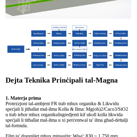
Dejta Teknika Prinċipali tal-Magna
1. Materja prima
Protezzjoni tal-ambjent FR trab mhux organiku & Likwidu
speċjali li jitħallat mal-ilma Kolla & Ilma: Mg(oh)2/Caco3/SiO2
u trab ieħor mhux organiku
Ingredjenti kif ukoll kolla likwida
speċjali li titħallat mal-ilma u xi perċentwal ta' ilma għad-dettalji
tal-formula.
Film ta' drappijiet mhux minsuġin: Wisa': 830 ~ 1,750 mm