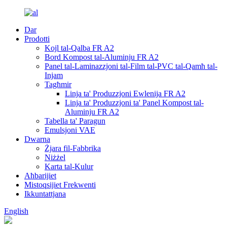
Dar
Prodotti
Kojl tal-Qalba FR A2
Bord Kompost tal-Aluminju FR A2
Panel tal-Laminazzjoni tal-Film tal-PVC tal-Qamħ tal-
Injam
Tagħmir
Linja ta' Produzzjoni Ewlenija FR A2
Linja ta' Produzzjoni ta' Panel Kompost tal-
Aluminju FR A2
Tabella ta' Paragun
Emulsjoni VAE
Dwarna
Żjara fil-Fabbrika
Niżżel
Karta tal-Kulur
Aħbarijiet
Mistoqsijiet Frekwenti
Ikkuntattjana
English