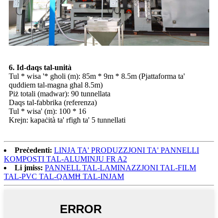
6. Id-daqs tal-unità
Tul * wisa '* għoli (m): 85m * 9m * 8.5m (Pjattaforma ta'
quddiem tal-magna għal 8.5m)
Piż totali (madwar): 90 tunnellata
Daqs tal-fabbrika (referenza)
Tul * wisa' (m): 100 * 16
Krejn: kapaċità ta' rfigħ ta' 5 tunnellati
Preċedenti:
LINJA TA' PRODUZZJONI TA' PANNELLI
KOMPOSTI TAL-ALUMINJU FR A2
Li jmiss:
PANNELL TAL-LAMINAZZJONI TAL-FILM
TAL-PVC TAL-QAMĦ TAL-INJAM