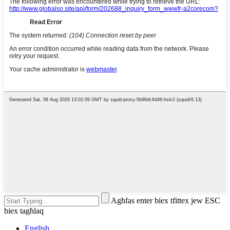
Agħfas enter biex tfittex jew ESC
biex tagħlaq
English