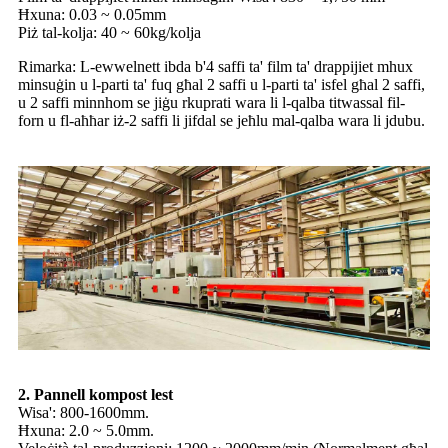
Ħxuna: 0.03 ~ 0.05mm
Piż tal-kolja: 40 ~ 60kg/kolja
Rimarka: L-ewwelnett ibda b'4 saffi ta' film ta' drappijiet mhux
minsuġin u l-parti ta' fuq għal 2 saffi u l-parti ta' isfel għal 2 saffi,
u 2 saffi minnhom se jiġu rkuprati wara li l-qalba titwassal fil-
forn u fl-aħħar iż-2 saffi li jifdal se jeħlu mal-qalba wara li jdubu.
2. Pannell kompost lest
Wisa': 800-1600mm.
Ħxuna: 2.0 ~ 5.0mm.