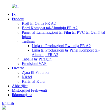
Dar
Prodotti
Kojl tal-Qalba FR A2
Bord Kompost tal-Aluminju FR A2
Panel tal-Laminazzjoni tal-Film tal-PVC tal-Qamħ tal-
Injam
Tagħmir
Linja ta' Produzzjoni Ewlenija FR A2
Linja ta' Produzzjoni ta' Panel Kompost tal-
Aluminju FR A2
Tabella ta' Paragun
Emulsjoni VAE
Dwarna
Żjara fil-Fabbrika
Niżżel
Karta tal-Kulur
Aħbarijiet
Mistoqsijiet Frekwenti
Ikkuntattjana
English