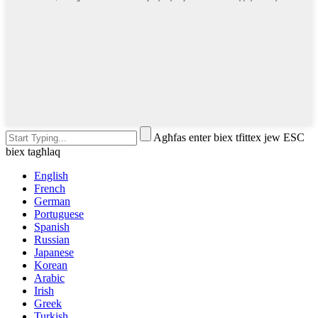
Agħfas enter biex tfittex jew ESC
biex tagħlaq
English
French
German
Portuguese
Spanish
Russian
Japanese
Korean
Arabic
Irish
Greek
Turkish