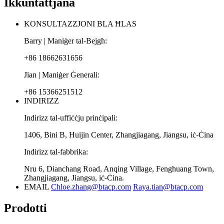
Ikkuntattjana
KONSULTAZZJONI BLA ĦLAS
Barry | Maniġer tal-Bejgħ:
+86 18662631656
Jian | Maniġer Ġenerali:
+86 15366251512
INDIRIZZ
Indirizz tal-uffiċċju prinċipali:
1406, Bini B, Huijin Center, Zhangjiagang, Jiangsu, iċ-Ċina
Indirizz tal-fabbrika:
Nru 6, Dianchang Road, Anqing Village, Fenghuang Town,
Zhangjiagang, Jiangsu, iċ-Ċina.
EMAIL
Chloe.zhang@btacp.com
Raya.tian@btacp.com
Prodotti