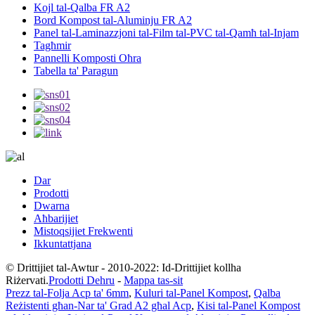
Kojl tal-Qalba FR A2
Bord Kompost tal-Aluminju FR A2
Panel tal-Laminazzjoni tal-Film tal-PVC tal-Qamħ tal-Injam
Tagħmir
Pannelli Komposti Oħra
Tabella ta' Paragun
Dar
Prodotti
Dwarna
Aħbarijiet
Mistoqsijiet Frekwenti
Ikkuntattjana
© Drittijiet tal-Awtur - 2010-2022: Id-Drittijiet kollha
Riżervati.
Prodotti Dehru
-
Mappa tas-sit
Prezz tal-Folja Acp ta' 6mm
,
Kuluri tal-Panel Kompost
,
Qalba
Reżistenti għan-Nar ta' Grad A2 għal Acp
,
Kisi tal-Panel Kompost