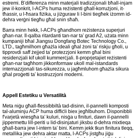
estremi. B'differenza minn materjali tradizzjonali bħall-injam
jew il-konkrit, l-ACPs huma reżistenti għall-korrużjoni, it-
tħassir, u l-ħsara fiżika, u jiżguraw li l-bini tiegħek iżomm id-
dehra verġni tiegħu għal snin sħaħ.
Barra minn hekk, l-ACPs għandhom reżistenza superjuri
għan-nar. Il-qalba ritardanti tan-nar ta' grad A2, użata minn
kumpaniji bħal Jiangsu Dongfang Botec Technology Co.,
LTD., tagħmilhom għażla ideali għal żoni ta' riskju għoli, u
tipprovdi saff żejjed ta' protezzjoni kemm għal bini
residenzjali kif ukoll kummerċjali. Il-proprjetajiet reżistenti
għan-nar tagħhom jikkonformaw ukoll mal-istandards
internazzjonali tas-sikurezza, u jagħmluhom għażla sikura
għal proġetti ta' kostruzzjoni moderni.
Appell Estetiku u Versatilità
Meta niġu għall-flessibbiltà tad-disinn, il-pannelli komposti
tal-aluminju ACP huma diffiċli biex jegħlbuhom. Disponibbli
f'varjetà wiesgħa ta' kuluri, nisġa u finituri, dawn il-pannelli
jippermettu lill-periti u lid-disinjaturi jiksbu d-dehra mixtieqa
għall-barra jew l-intern ta' bini. Kemm jekk tkun finitura tleqq,
metallika jew dehra aktar matta, l-ACPs jistgħu jiġu