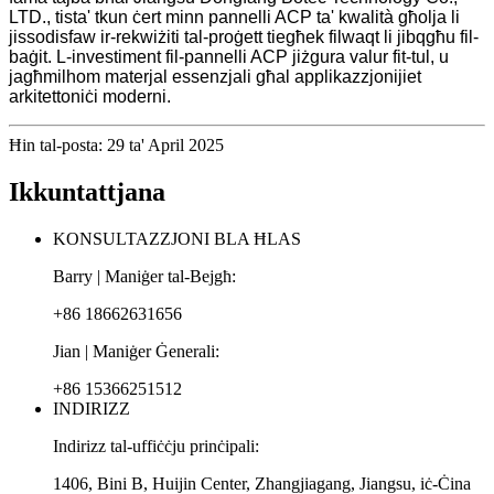
LTD., tista' tkun ċert minn pannelli ACP ta' kwalità għolja li
jissodisfaw ir-rekwiżiti tal-proġett tiegħek filwaqt li jibqgħu fil-
baġit. L-investiment fil-pannelli ACP jiżgura valur fit-tul, u
jagħmilhom materjal essenzjali għal applikazzjonijiet
arkitettoniċi moderni.
Ħin tal-posta: 29 ta' April 2025
Ikkuntattjana
KONSULTAZZJONI BLA ĦLAS
Barry | Maniġer tal-Bejgħ:
+86 18662631656
Jian | Maniġer Ġenerali:
+86 15366251512
INDIRIZZ
Indirizz tal-uffiċċju prinċipali:
1406, Bini B, Huijin Center, Zhangjiagang, Jiangsu, iċ-Ċina