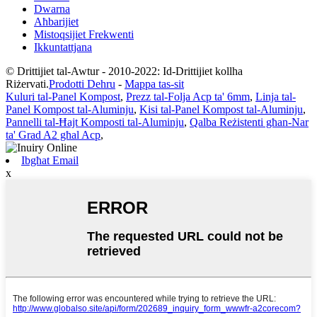
Dwarna
Aħbarijiet
Mistoqsijiet Frekwenti
Ikkuntattjana
© Drittijiet tal-Awtur - 2010-2022: Id-Drittijiet kollha
Riżervati.
Prodotti Dehru
-
Mappa tas-sit
Kuluri tal-Panel Kompost
,
Prezz tal-Folja Acp ta' 6mm
,
Linja tal-
Panel Kompost tal-Aluminju
,
Kisi tal-Panel Kompost tal-Aluminju
,
Pannelli tal-Ħajt Komposti tal-Aluminju
,
Qalba Reżistenti għan-Nar
ta' Grad A2 għal Acp
,
Ibgħat Email
x