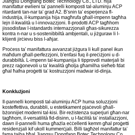
Jiangsu Dongfang Botec Technology Co., LTD. hija
manifattur ewlieni ta' pannelli komposti tal-aluminju ACP
ritardanti tan-nar ta' grad A2. B'snin ta' esperjenza fl-
industrija, il-kumpanija hija magħrufa għall-impenn tagħha
lejn il-kwalità u l-innovazzjoni. Il-prodotti ACP tagħhom
jissodisfaw l-istandards internazzjonali għas-sikurezza
kontra n-nar u s-sostenibbiltà ambjentali, u jiżguraw li l-
klijenti jirċievu biss l-aħjar.
Proċess ta' manifattura avvanzat jiżgura li kull panel ikun
maħdum għall-perfezzjoni, b'enfasi fuq il-preċiżjoni u d-
durabbiltà. L-impenn tal-kumpanija li tipprovdi materjali bi
prezz raġonevoli u ta' kwalità għolja għamilha sieħeb fdat
għal ħafna proġetti ta' kostruzzjoni madwar id-dinja.
Konklużjoni
Il-pannelli komposti tal-aluminju ACP huma soluzzjoni
kosteffettiva, durabbli, u estetikament pjaċevoli għall-
bżonnijiet moderni tal-kisi. Bir-reżistenza superjuri għan-nar
tagħhom, il-versatilità fid-disinn, u l-faċilità ta' installazzjoni,
dawn il-pannelli huma għażla eċċellenti kemm għal proġetti
residenzjali kif ukoll kummerċjali. Billi tagħżel manifattur ta'
fama tajba bħal Jiangsu Dongfang Botec Technology Co.,