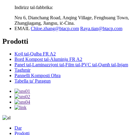
Indirizz tal-fabbrika:
Nru 6, Dianchang Road, Anqing Village, Fenghuang Town,
Zhangjiagang, Jiangsu, iċ-Ċina.
EMAIL
Chloe.zhang@btacp.com
Raya.tian@btacp.com
Prodotti
Kojl tal-Qalba FR A2
Bord Kompost tal-Aluminju FR A2
Panel tal-Laminazzjoni tal-Film tal-PVC tal-Qamħ tal-Injam
Tagħmir
Pannelli Komposti Oħra
Tabella ta' Paragun
Dar
Prodotti