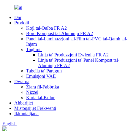
Dar
Prodotti
Kojl tal-Qalba FR A2
Bord Kompost tal-Aluminju FR A2
Panel tal-Laminazzjoni tal-Film tal-PVC tal-Qamħ tal-
Injam
Tagħmir
Linja ta' Produzzjoni Ewlenija FR A2
Linja ta' Produzzjoni ta' Panel Kompost tal-
Aluminju FR A2
Tabella ta' Paragun
Emulsjoni VAE
Dwarna
Żjara fil-Fabbrika
Niżżel
Karta tal-Kulur
Aħbarijiet
Mistoqsijiet Frekwenti
Ikkuntattjana
English