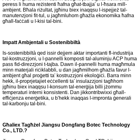
peress li huma reżistenti ħafna għat-tbajja' u l-ħsara mill-
ambjent. Bħala riżultat, jgħinu biex inaqqsu l-ispejjeż tal-
manutenzjoni fit-tul, u jagħmluhom għażla ekonomika ħafna
għall-faċċati u l-kisi tal-bini.
Impatt Ambjentali u Sostenibbiltà
Is-sostenibbiltà qed issir dejjem aktar importanti fl-industrija
tal-kostruzzjoni, u l-pannelli komposti tal-aluminju ACP huma
pass fid-direzzjoni t-tajba. Dawn il-pannelli huma magħmula
minn materjali riċiklabbli, u dan jagħmilhom għażla favur l-
ambjent għal proġetti ta' kostruzzjoni ekoloġiċi. Barra minn
hekk, il-proprjetajiet eċċellenti ta' insulazzjoni tagħhom
jgħinu biex inaqqsu l-konsum tal-enerġija billi jżommu
temperaturi interni konsistenti. Dan jikkontribwixxi għall-
effiċjenza enerġetika, u b'hekk inaqqas l-impronta ġenerali
tal-karbonju tal-bini.
Għaliex Tagħżel Jiangsu Dongfang Botec Technology
Co., LTD.?