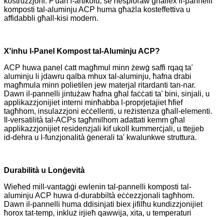
kostruzzjoni. F'dan l-artikolu, se nesploraw għaliex il-pannelli
komposti tal-aluminju ACP huma għażla kosteffettiva u
affidabbli għall-kisi modern.
X'inhu l-Panel Kompost tal-Aluminju ACP?
ACP huwa panel ċatt magħmul minn żewġ saffi rqaq ta'
aluminju li jdawru qalba mhux tal-aluminju, ħafna drabi
magħmula minn polietilen jew materjal ritardanti tan-nar.
Dawn il-pannelli jintużaw ħafna għal faċċati ta' bini, sinjali, u
applikazzjonijiet interni minħabba l-proprjetajiet ħfief
tagħhom, insulazzjoni eċċellenti, u reżistenza għall-elementi.
Il-versatilità tal-ACPs tagħmilhom adattati kemm għal
applikazzjonijiet residenzjali kif ukoll kummerċjali, u ttejjeb
id-dehra u l-funzjonalità ġenerali ta' kwalunkwe struttura.
Durabilità u Lonġevità
Wieħed mill-vantaġġi ewlenin tal-pannelli komposti tal-
aluminju ACP huwa d-durabbiltà eċċezzjonali tagħhom.
Dawn il-pannelli huma ddisinjati biex jifilħu kundizzjonijiet
ħorox tat-temp, inkluż irjieħ qawwija, xita, u temperaturi