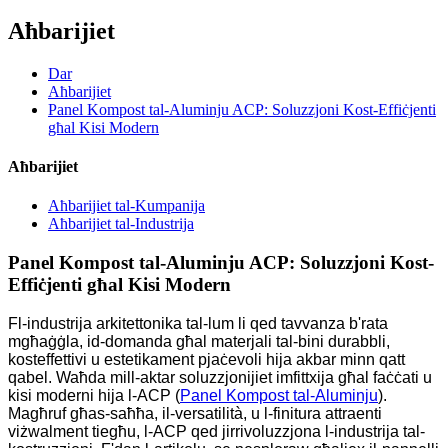
Aħbarijiet
Dar
Aħbarijiet
Panel Kompost tal-Aluminju ACP: Soluzzjoni Kost-Effiċjenti
għal Kisi Modern
Aħbarijiet
Aħbarijiet tal-Kumpanija
Aħbarijiet tal-Industrija
Panel Kompost tal-Aluminju ACP: Soluzzjoni Kost-
Effiċjenti għal Kisi Modern
Fl-industrija arkitettonika tal-lum li qed tavvanza b'rata
mgħaġġla, id-domanda għal materjali tal-bini durabbli,
kosteffettivi u estetikament pjaċevoli hija akbar minn qatt
qabel. Waħda mill-aktar soluzzjonijiet imfittxija għal faċċati u
kisi moderni hija l-ACP (
Panel Kompost tal-Aluminju
).
Magħruf għas-saħħa, il-versatilità, u l-finitura attraenti
viżwalment tiegħu, l-ACP qed jirrivoluzzjona l-industrija tal-