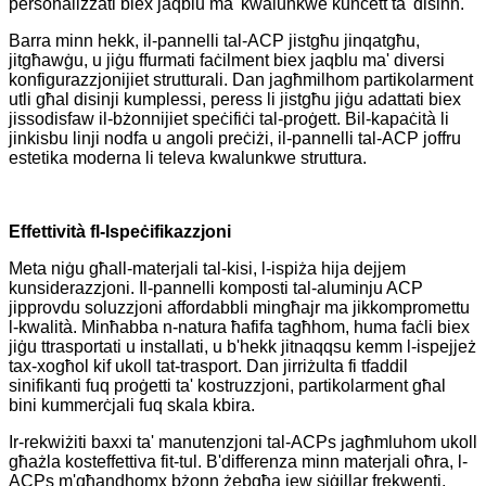
personalizzati biex jaqblu ma' kwalunkwe kunċett ta' disinn.
Barra minn hekk, il-pannelli tal-ACP jistgħu jinqatgħu,
jitgħawġu, u jiġu ffurmati faċilment biex jaqblu ma' diversi
konfigurazzjonijiet strutturali. Dan jagħmilhom partikolarment
utli għal disinji kumplessi, peress li jistgħu jiġu adattati biex
jissodisfaw il-bżonnijiet speċifiċi tal-proġett. Bil-kapaċità li
jinkisbu linji nodfa u angoli preċiżi, il-pannelli tal-ACP joffru
estetika moderna li televa kwalunkwe struttura.
Effettività fl-Ispeċifikazzjoni
Meta niġu għall-materjali tal-kisi, l-ispiża hija dejjem
kunsiderazzjoni. Il-pannelli komposti tal-aluminju ACP
jipprovdu soluzzjoni affordabbli mingħajr ma jikkompromettu
l-kwalità. Minħabba n-natura ħafifa tagħhom, huma faċli biex
jiġu ttrasportati u installati, u b'hekk jitnaqqsu kemm l-ispejjeż
tax-xogħol kif ukoll tat-trasport. Dan jirriżulta fi tfaddil
sinifikanti fuq proġetti ta' kostruzzjoni, partikolarment għal
bini kummerċjali fuq skala kbira.
Ir-rekwiżiti baxxi ta' manutenzjoni tal-ACPs jagħmluhom ukoll
għażla kosteffettiva fit-tul. B'differenza minn materjali oħra, l-
ACPs m'għandhomx bżonn żebgħa jew siġillar frekwenti,