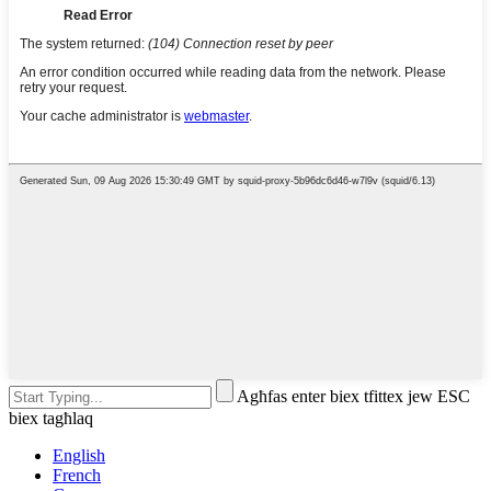
Agħfas enter biex tfittex jew ESC
biex tagħlaq
English
French